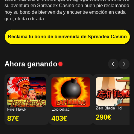
su aventura en Spreadex Casino con buen pie reclamando
hoy su bono de bienvenida y encuentre emoción en cada
giro, oferta o tirada.
Reclama tu bono de bienvenida de Spreadex Casino
Ahora ganando
Zen Blade Hd
Fire Hawk
Explodiac
290€
87€
403€