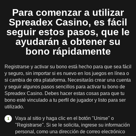
Para comenzar a utilizar
Spreadex Casino, es fácil
seguir estos pasos, que le
ayudarán a obtener su
bono rápidamente
Registrarse y activar su bono está hecho para que sea fácil
y seguro, sin importar si es nuevo en los juegos en línea o
si cambia de otra plataforma. Necesitarás crear una cuenta
y seguir algunos pasos sencillos para activar tu bono de
Spreadex Casino. Debes hacer estas cosas para que tu
bono esté vinculado a tu perfil de jugador y listo para ser
utilizado.
Vaya al sitio y haga clic en el botón "Unirse" o
"Registrarse". Si se le solicita, ingrese su información
personal, como una dirección de correo electrónico