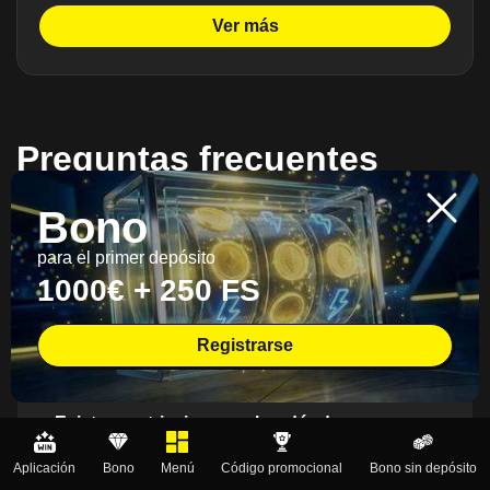
Ver más
Preguntas frecuentes
Bono
¿Cómo obtengo el bono de casino
Spreadex después de realizar
para el primer depósito
operaciones bancarias?
1000€ + 250 FS
¿Cuántas veces tengo que jugar con el
Registrarse
bono de casino Spreadex?
¿Existen restricciones sobre dónde
puedo usar el bono de Spreadex Casino?
Aplicación
Bono
Menú
Código promocional
Bono sin depósito