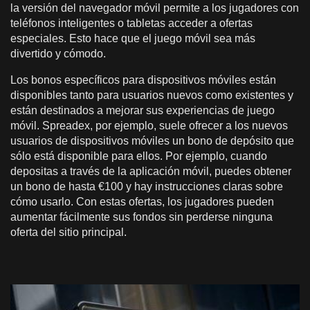
la versión del navegador móvil permite a los jugadores con
teléfonos inteligentes o tabletas acceder a ofertas
especiales. Esto hace que el juego móvil sea más
divertido y cómodo.
Los bonos específicos para dispositivos móviles están
disponibles tanto para usuarios nuevos como existentes y
están destinados a mejorar sus experiencias de juego
móvil. Spreadex, por ejemplo, suele ofrecer a los nuevos
usuarios de dispositivos móviles un bono de depósito que
sólo está disponible para ellos. Por ejemplo, cuando
depositas a través de la aplicación móvil, puedes obtener
un bono de hasta €100 y hay instrucciones claras sobre
cómo usarlo. Con estas ofertas, los jugadores pueden
aumentar fácilmente sus fondos sin perderse ninguna
oferta del sitio principal.