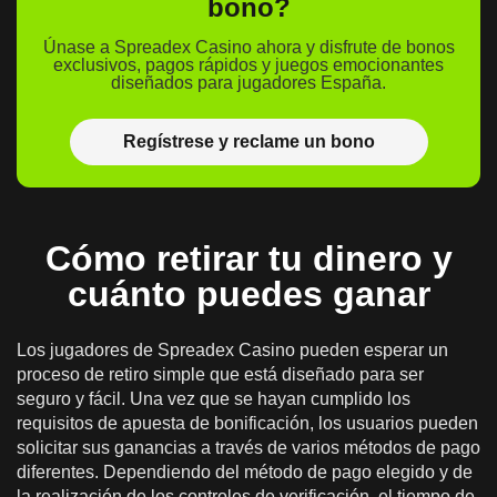
bono?
Únase a Spreadex Casino ahora y disfrute de bonos
exclusivos, pagos rápidos y juegos emocionantes
diseñados para jugadores España.
Regístrese y reclame un bono
Cómo retirar tu dinero y
cuánto puedes ganar
Los jugadores de Spreadex Casino pueden esperar un
proceso de retiro simple que está diseñado para ser
seguro y fácil. Una vez que se hayan cumplido los
requisitos de apuesta de bonificación, los usuarios pueden
solicitar sus ganancias a través de varios métodos de pago
diferentes. Dependiendo del método de pago elegido y de
la realización de los controles de verificación, el tiempo de