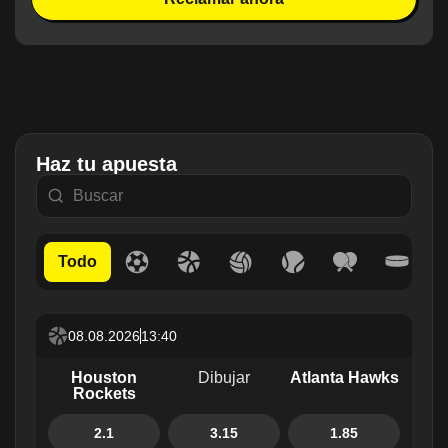
Haz tu apuesta
Todo
08.08.2026
13:40
Houston
Dibujar
Atlanta Hawks
Rockets
2.1
3.15
1.85