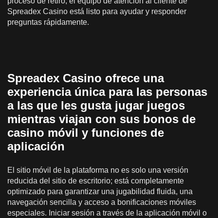
proceso de retiro, el equipo de atención al cliente de
Spreadex Casino está listo para ayudar y responder
preguntas rápidamente.
Spreadex Casino ofrece una
experiencia única para las personas
a las que les gusta jugar juegos
mientras viajan con sus bonos de
casino móvil y funciones de
aplicación
El sitio móvil de la plataforma no es solo una versión
reducida del sitio de escritorio; está completamente
optimizado para garantizar una jugabilidad fluida, una
navegación sencilla y acceso a bonificaciones móviles
especiales. Iniciar sesión a través de la aplicación móvil o