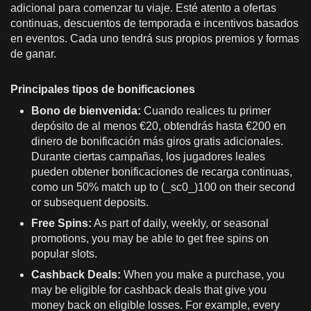
adicional para comenzar tu viaje. Esté atento a ofertas
continuas, descuentos de temporada e incentivos basados
en eventos. Cada uno tendrá sus propios premios y formas
de ganar.
Principales tipos de bonificaciones
Bono de bienvenida:
Cuando realices tu primer
depósito de al menos €20, obtendrás hasta €200 en
dinero de bonificación más giros gratis adicionales.
Durante ciertas campañas, los jugadores leales
pueden obtener bonificaciones de recarga continuas,
como un 50% match up to (_sc0_)100 on their second
or subsequent deposits.
Free Spins:
As part of daily, weekly, or seasonal
promotions, you may be able to get free spins on
popular slots.
Cashback Deals:
When you make a purchase, you
may be eligible for cashback deals that give you
money back on eligible losses. For example, every