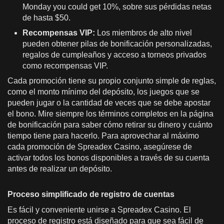
Monday you could get 10%, sobre sus pérdidas netas
de hasta $50.
Recompensas VIP:
Los miembros de alto nivel
pueden obtener pilas de bonificación personalizadas,
regalos de cumpleaños y acceso a torneos privados
como recompensas VIP.
Cada promoción tiene su propio conjunto simple de reglas,
como el monto mínimo del depósito, los juegos que se
pueden jugar o la cantidad de veces que se debe apostar
el bono. Mire siempre los términos completos en la página
de bonificación para saber cómo retirar su dinero y cuánto
tiempo tiene para hacerlo. Para aprovechar al máximo
cada promoción de Spreadex Casino, asegúrese de
activar todos los bonos disponibles a través de su cuenta
antes de realizar un depósito.
Proceso simplificado de registro de cuentas
Es fácil y conveniente unirse a Spreadex Casino. El
proceso de registro está diseñado para que sea fácil de