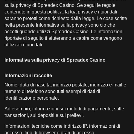
sulla privacy di Spreadex Casino. Se segui le regole
contenute in questa politica, la tua privacy e i tuoi dati
saranno protetti come richiesto dalla legge. Le cose scritte
nella presente Informativa sulla privacy sono ciò che
accetti quando utilizzi Spreadex Casino. Le informazioni
riportate di seguito ti aiuteranno a capire come vengono
utilizzati i tuoi dati.
Informativa sulla privacy di Spreadex Casino
Informazioni raccolte
Nome, data di nascita, indirizzo postale, indirizzo e-mail e
numero di telefono sono tutti esempi di dati di
identificazione personale.
Ad esempio, informazioni sui metodi di pagamento, sulle
transazioni, sui depositi e sui prelievi.
Informazioni tecniche come indirizzo IP, informazioni di
accesso, tipo di browser e orari di accesso.