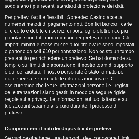
soddisfano i più recenti standard di protezione dei dati.
Per prelievi facili e flessibili, Spreadex Casino accetta
numerosi metodi di pagamento noti. Bonifici bancari, carte
di credito e debito e i servizi di portafoglio elettronico più
popolari sono tutti modi comuni per prelevare denaro. Gli
importi minimi e massimi che puoi prelevare sono impostati
e partono da soli €10 per transazione. Non esiste un tempo
prestabilito per richiedere un prelievo. Se hai domande sui
tempi o sui limiti di elaborazione, il nostro team di supporto
è qui per aiutarti. Il nostro personale è stato formato per
mantenere al sicuro tutte le informazioni private. Ci
assicureremo che le tue informazioni personali e i registri
delle transazioni siano gestiti in modo da seguire rigide
regole sulla privacy. Le informazioni sul tuo italiano e sul
tuo account saranno al sicuro durante il processo di
prelievo.
Comprendere i limiti dei depositi e dei prelievi
Se vuoi gestire bene il tuo bankroll, devi conoscere i limiti