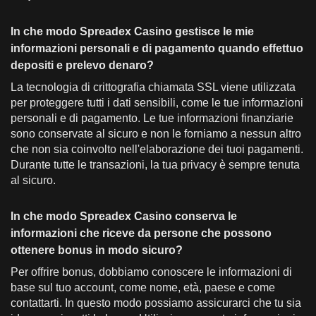
In che modo Spreadex Casino gestisce le mie
informazioni personali e di pagamento quando effettuo
depositi e prelevo denaro?
La tecnologia di crittografia chiamata SSL viene utilizzata
per proteggere tutti i dati sensibili, come le tue informazioni
personali e di pagamento. Le tue informazioni finanziarie
sono conservate al sicuro e non le forniamo a nessun altro
che non sia coinvolto nell'elaborazione dei tuoi pagamenti.
Durante tutte le transazioni, la tua privacy è sempre tenuta
al sicuro.
In che modo Spreadex Casino conserva le
informazioni che riceve da persone che possono
ottenere bonus in modo sicuro?
Per offrire bonus, dobbiamo conoscere le informazioni di
base sul tuo account, come nome, età, paese e come
contattarti. In questo modo possiamo assicurarci che tu sia