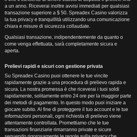
a un anno. Riceverai inoltre avvisi immediati per qualsiasi
transazione superiore a $ 50. Spreadex Casino valorizza
la tua privacy e tranquillità utilizzando una comunicazione
chiara e misure di sicurezza collaudate.
Qualsiasi transazione, indipendentemente da quanto o
come venga effettuata, sarà completamente sicura e
aperta.
Prelievi rapidi e sicuri con gestione privata
Su Spreadex Casino puoi ottenere le tue vincite
rapidamente grazie a una procedura di prelievo rapida e
sicura. La nostra promessa è che riceverai i tuoi soldi
rapidamente, solitamente entro 24 ore per la maggior parte
dei metodi di pagamento. In questo modo puoi iniziare a
giocare subito. Al fine di proteggere il tuo account e le tue
informazioni personali, ogni richiesta di prelievo viene
attentamente controllata. Promettiamo che le tue
transazioni finanziarie rimarranno private e sicure
seguendo rigorosamente le regole sulla privacy che