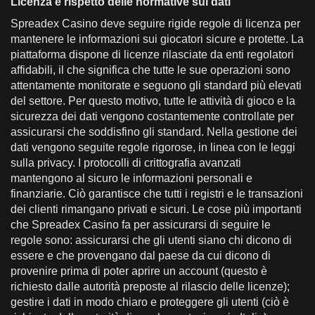
Licenza e rispetto delle normative sui dati
Spreadex Casino deve seguire rigide regole di licenza per
mantenere le informazioni sui giocatori sicure e protette. La
piattaforma dispone di licenze rilasciate da enti regolatori
affidabili, il che significa che tutte le sue operazioni sono
attentamente monitorate e seguono gli standard più elevati
del settore. Per questo motivo, tutte le attività di gioco e la
sicurezza dei dati vengono costantemente controllate per
assicurarsi che soddisfino gli standard. Nella gestione dei
dati vengono seguite regole rigorose, in linea con le leggi
sulla privacy. I protocolli di crittografia avanzati
mantengono al sicuro le informazioni personali e
finanziarie. Ciò garantisce che tutti i registri e le transazioni
dei clienti rimangano privati e sicuri. Le cose più importanti
che Spreadex Casino fa per assicurarsi di seguire le
regole sono: assicurarsi che gli utenti siano chi dicono di
essere e che provengano dal paese da cui dicono di
provenire prima di poter aprire un account (questo è
richiesto dalle autorità preposte al rilascio delle licenze);
gestire i dati in modo chiaro e proteggere gli utenti (ciò è