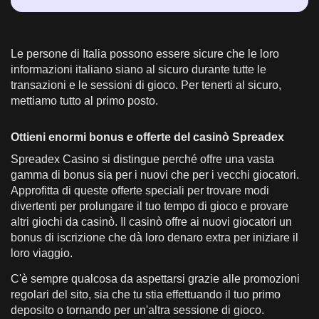
Le persone di Italia possono essere sicure che le loro
informazioni italiano siano al sicuro durante tutte le
transazioni e le sessioni di gioco. Per tenerti al sicuro,
mettiamo tutto al primo posto.
Ottieni enormi bonus e offerte del casinò Spreadex
Spreadex Casino si distingue perché offre una vasta
gamma di bonus sia per i nuovi che per i vecchi giocatori.
Approfitta di queste offerte speciali per trovare modi
divertenti per prolungare il tuo tempo di gioco e provare
altri giochi da casinò. Il casinò offre ai nuovi giocatori un
bonus di iscrizione che dà loro denaro extra per iniziare il
loro viaggio.
C'è sempre qualcosa da aspettarsi grazie alle promozioni
regolari del sito, sia che tu stia effettuando il tuo primo
deposito o tornando per un'altra sessione di gioco.