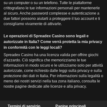
su un computer o su un telefono. Tutte le piattaforme
crittografano le tue informazioni personali per mantenerle
al sicuro. Anche password complesse e autenticazione a
due fattori possono aiutarti a proteggere il tuo account e ti
consigliamo vivamente di attivarle.
Le operazioni di Spreadex Casino sono legali e
autorizzate in Italia? Come verrà protetta la mia privacy
in conformità con le leggi locali?
Spreadex Casino ha una licenza valida per offrire giochi
d'azzardo. Ciò significa che memorizziamo le tue
informazioni in modo sicuro e le utilizziamo solo per attività
autorizzate, come richiesto dalle leggi sulla privacy e sulla
protezione dei dati in Italia. Per informazioni sulla legalità o
meno dei nostri servizi nella tua zona italiano, consulta le
nostre pagine dedicate alle licenze e alla privacy.
Termini di servizio
Pagine principali