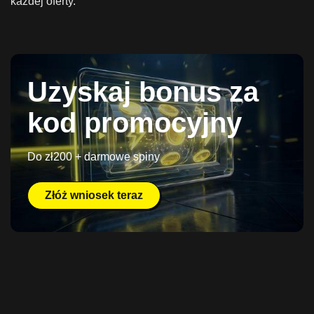
każdej oferty.
Uzyskaj bonus za
kod promocyjny
Do zł200 + darmowe spiny
Złóż wniosek teraz