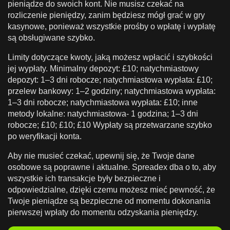
pieniądze do swoich kont. Nie musisz czekać na
rozliczenie pieniędzy, zanim będziesz mógł grać w gry
kasynowe, ponieważ wszystkie prośby o wpłatę i wypłatę
są obsługiwane szybko.
Limity dotyczące kwoty, jaką możesz wpłacić i szybkości
jej wypłaty. Minimalny depozyt: £10; natychmiastowy
depozyt: 1–3 dni robocze; natychmiastowa wypłata: £10;
przelew bankowy: 1–2 godziny; natychmiastowa wypłata:
1–3 dni robocze; natychmiastowa wypłata: £10; inne
metody lokalne: natychmiastowa- 1 godzina; 1–3 dni
robocze; £10; £10; £10 Wypłaty są przetwarzane szybko
po weryfikacji konta.
Aby nie musieć czekać, upewnij się, że Twoje dane
osobowe są poprawne i aktualne. Spreadex dba o to, aby
wszystkie ich transakcje były bezpieczne i
odpowiedzialne, dzięki czemu możesz mieć pewność, że
Twoje pieniądze są bezpieczne od momentu dokonania
pierwszej wpłaty do momentu odzyskania pieniędzy.