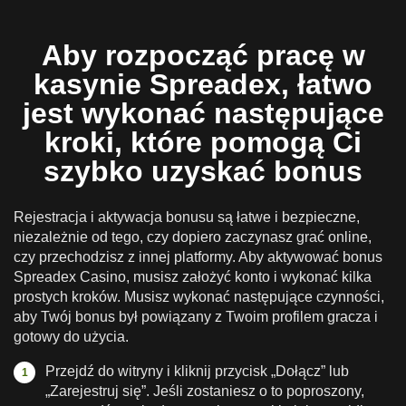
Aby rozpocząć pracę w
kasynie Spreadex, łatwo
jest wykonać następujące
kroki, które pomogą Ci
szybko uzyskać bonus
Rejestracja i aktywacja bonusu są łatwe i bezpieczne,
niezależnie od tego, czy dopiero zaczynasz grać online,
czy przechodzisz z innej platformy. Aby aktywować bonus
Spreadex Casino, musisz założyć konto i wykonać kilka
prostych kroków. Musisz wykonać następujące czynności,
aby Twój bonus był powiązany z Twoim profilem gracza i
gotowy do użycia.
Przejdź do witryny i kliknij przycisk „Dołącz” lub
„Zarejestruj się”. Jeśli zostaniesz o to poproszony,