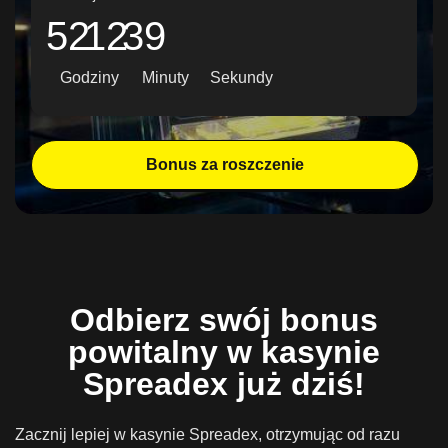
52
12
37
Godziny
Minuty
Sekundy
Bonus za roszczenie
Odbierz swój bonus
powitalny w kasynie
Spreadex już dziś!
Zacznij lepiej w kasynie Spreadex, otrzymując od razu