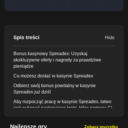
Spis treści
Hide
Bonus kasynowy Spreadex: Uzyskaj
ekskluzywne oferty i nagrody za prawdziwe
pieniądze
Co możesz dostać w kasynie Spreadex
Odbierz swój bonus powitalny w kasynie
Spreadex już dziś!
Aby rozpocząć pracę w kasynie Spreadex, łatwo
jest wykonać następujące kroki, które pomogą Ci
szybko uzyskać bonus
Kody promocyjne i bieżące oferty kasyn
Najlepsze gry
Zobacz wszystko