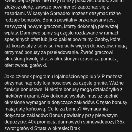
kwoty depozytów i ile razy należy postawić bonus. Zanim
złożysz ofertę, zawsze powinieneś zapoznać się z
zasadami. W kasynie Spreadex możesz otrzymać różne
rodzaje bonusów. Bonus powitalny przyznawany jest
zazwyczaj nowym graczom, którzy dokonają pierwszej
wpłaty. Darmowe spiny są często rozdawane w ramach
specjalnych ofert lub jako pakiet powitalny. Osoby, które
już korzystały z serwisu i wpłaciły więcej depozytów, mogą
otrzymać bonusy za przeładowanie. Zwróć graczowi
określoną kwotę strat w określonym czasie za pomocą
ofert zwrotu gotówki.
Jako członek programu lojalnościowego lub VIP możesz
otrzymać nagrody lojalnościowe za częste granie. Ważne
funkcje bonusowe: Niektóre bonusy mogą działać tylko z
niektórymi grami. Aby dokonać wypłaty, musisz spełnić
określone wymagania dotyczące zakładów. Często bonusy
mają datę końcową. Co to za bonus? Wymagania
dotyczące zakładów: Bonus powitalny przy pierwszym
depozycie: 40x promocja darmowych spinów/depozyt 35x
zwrot gotówki Strata w okresie: Brak