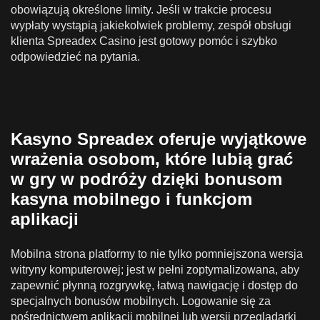
obowiązują określone limity. Jeśli w trakcie procesu
wypłaty wystąpią jakiekolwiek problemy, zespół obsługi
klienta Spreadex Casino jest gotowy pomóc i szybko
odpowiedzieć na pytania.
Kasyno Spreadex oferuje wyjątkowe
wrażenia osobom, które lubią grać
w gry w podróży dzięki bonusom
kasyna mobilnego i funkcjom
aplikacji
Mobilna strona platformy to nie tylko pomniejszona wersja
witryny komputerowej; jest w pełni zoptymalizowana, aby
zapewnić płynną rozgrywkę, łatwą nawigację i dostęp do
specjalnych bonusów mobilnych. Logowanie się za
pośrednictwem aplikacji mobilnej lub wersji przeglądarki