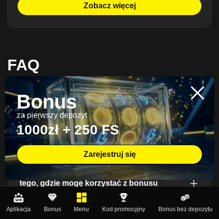
Zobacz więcej
FAQ
Jak uzyskać bonus kasynowy Spreadex
Bonus
po bankowości?
za pierwszy depozyt
1000zł + 250 FS
Ile razy muszę grać za pośrednictwem
bonusu kasyna Spreadex?
Zarejestruj się
Czy istnieją jakieś ograniczenia dotyczące
tego, gdzie mogę korzystać z bonusu
kasyna Spreadex?
Aplikacja
Bonus
Menu
Kod promocyjny
Bonus bez depozytu